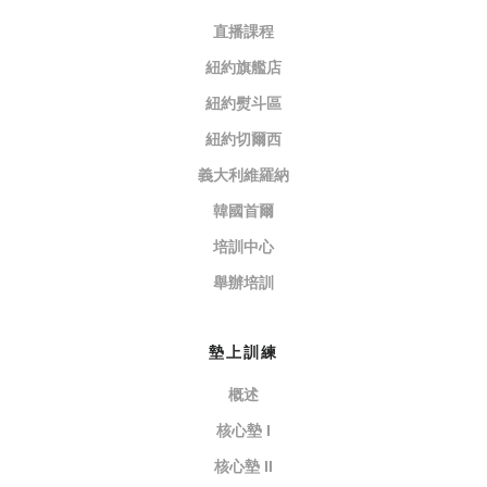
直播課程
紐約旗艦店
紐約熨斗區
紐約切爾西
義大利維羅納
韓國首爾
培訓中心
舉辦培訓
墊上訓練
概述
核心墊 I
核心墊 II