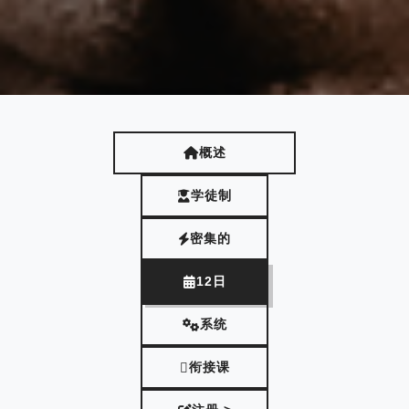
概述
学徒制
密集的
12日
系统
衔接课