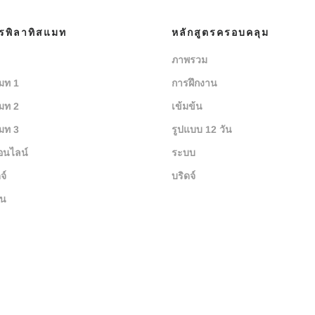
ตรพิลาทิสแมท
หลักสูตรครอบคลุม
ภาพรวม
มท 1
การฝึกงาน
มท 2
เข้มข้น
มท 3
รูปแบบ 12 วัน
อนไลน์
ระบบ
จ์
บริดจ์
ยน