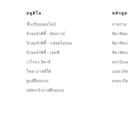
สตูดิโอ
หลักสู
ชั้นเรียนออนไลน์
ภาพรวม
นิวยอร์กซิตี้ - มิดทาวน์
พิลาทิสแ
นิวยอร์กซิตี้ - แฟลตไอรอน
พิลาทิสแ
นิวยอร์กซิตี้ - เชลซี
พิลาทิสแ
เวโรนา อิตาลี
สถาบันอ
โซล เกาหลีใต้
แมท บริด
ศูนย์ฝึกอบรม
ลงทะเบี
สมัครเจ้าภาพฝึกอบรม